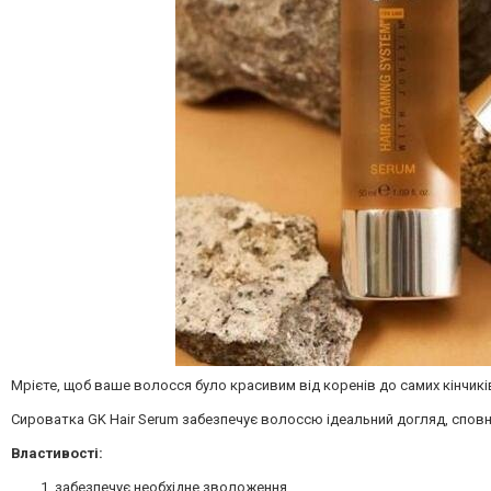
Мрієте, щоб ваше волосся було красивим від коренів до самих кінчикі
Сироватка GK Hair Serum забезпечує волоссю ідеальний догляд, спо
Властивості:
забезпечує необхідне зволоження