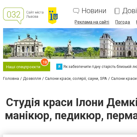
Новини
Дов
Реклама на сайті
Погода
18
Я
Як забезпечити гідну старість близькій л
Наші спецпроєкти
Головна
Дозвілля
Салони краси, солярії, сауни, SPA
Салони краси
Студія краси Ілони Демк
манікюр, педикюр, перман