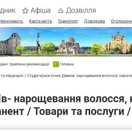
ідник
Афіша
Дозвілля
Нерухомість
Карта міста
Транспорт
Довідкова
Оголошен
юдині: практичні рекомендації
Г
Головна
 та перукарні
Студія краси Ілони Демків- нарощевання волосся, керати
ів- нарощевання волосся, 
ент / Товари та послуги 