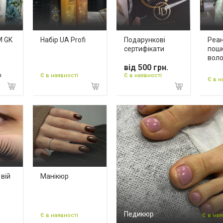
М GK
Набір UA Profi
Подарункові
Реан
сертифікати
пош
воло
від 500 грн.
я
Є в наявності
Є в наявності
Є в н
вій
Манікюр
Педикюр
Є в наявності
Є в ная