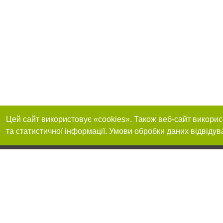
Цей сайт використовує «cookies». Також веб-сайт викорис
та статистичної інформації. Умови обробки даних відвідув
Реклама на сайті
Приєднуйтесь до 
Робота в нашій компанії
Франшиза "CitySites"
Про нас
Контакт
+38 (050) 973-16-20
З питань реклами: +38 (050) 973-16-20. E-mail:
Допускається цит