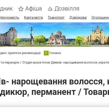
ідник
Афіша
Дозвілля
Нерухомість
Карта міста
Транспорт
Довідкова
Оголошен
юдині: практичні рекомендації
Г
Головна
 та перукарні
Студія краси Ілони Демків- нарощевання волосся, керати
ів- нарощевання волосся, 
дикюр, перманент / Товар