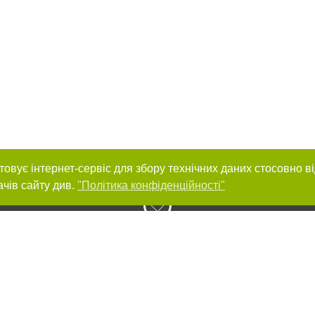
товує інтернет-сервіс для збору технічних даних стосовно в
ачів сайту див.
"Політика конфіденційності"
нас :
и
Автори проєкту
ування матеріалів без отримання попередньої згоди 032.ua за умови розміще