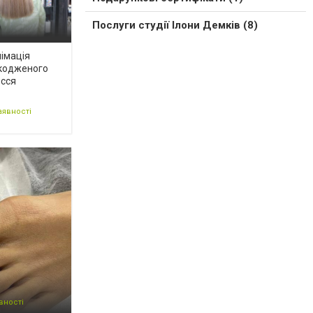
Послуги студії Ілони Демків (8)
імація
кодженого
сся
аявності
вності