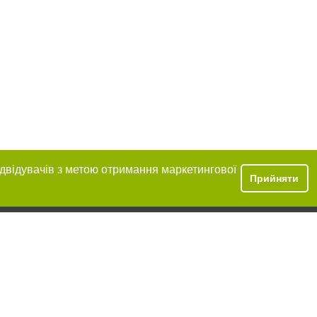
ідвідувачів з метою отримання маркетингової
Прийняти
ння в тексті