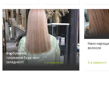
Нано нарощ
волосся
Фарбування,
тонування будь-якої
складності
Є в наявності
Є в наявності