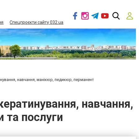
ня
Спецпроєкти сайту 032.ua
нування, навчання, манікюр, педикюр, перманент
кератинування, навчання,
и та послуги