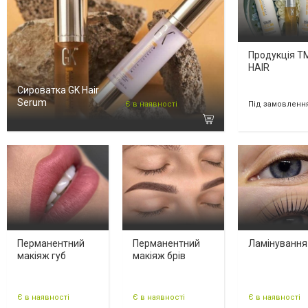
Продукція Т
HAIR
Сироватка GK Hair
Serum
Є в наявності
Під замовленн
Перманентний
Перманентний
Ламінування 
макіяж губ
макіяж брів
Є в наявності
Є в наявності
Є в наявності