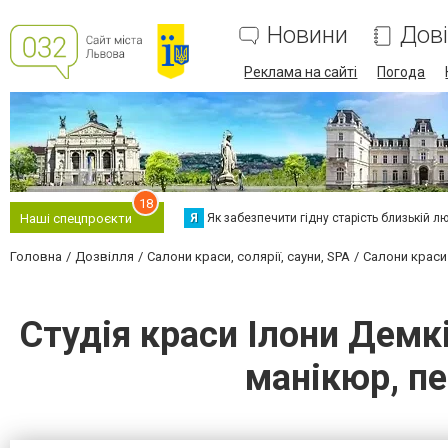
Новини
Дов
Реклама на сайті
Погода
18
Я
Як забезпечити гідну старість близькій л
Наші спецпроєкти
Головна
Дозвілля
Салони краси, солярії, сауни, SPA
Салони краси
Студія краси Ілони Демк
манікюр, пе