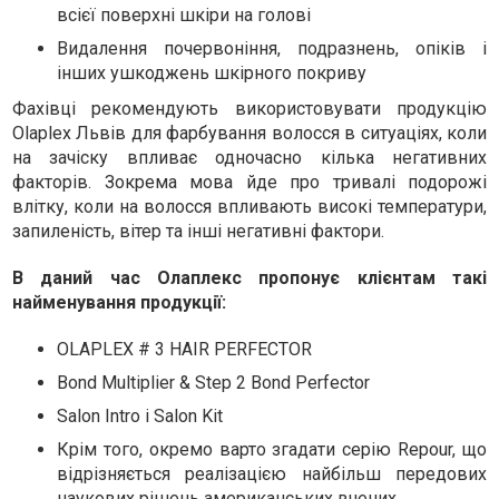
всієї поверхні шкіри на голові
Видалення почервоніння, подразнень, опіків і
інших ушкоджень шкірного покриву
Фахівці рекомендують використовувати продукцію
Olaplex Львів для фарбування волосся в ситуаціях, коли
на зачіску впливає одночасно кілька негативних
факторів. Зокрема мова йде про тривалі подорожі
влітку, коли на волосся впливають високі температури,
запиленість, вітер та інші негативні фактори.
В даний час Олаплекс пропонує клієнтам такі
найменування продукції:
OLAPLEX # 3 HAIR PERFECTOR
Bond Multiplier & Step 2 Bond Perfector
Salon Intro і Salon Kit
Крім того, окремо варто згадати серію Repour, що
відрізняється реалізацією найбільш передових
наукових рішень американських вчених.