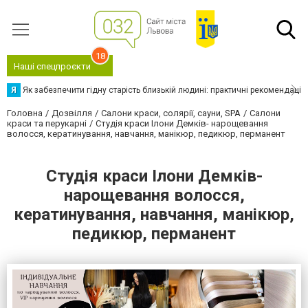
18
Наші спецпроєкти
Я
Як забезпечити гідну старість близькій людині: практичні рекомендації
Головна
Дозвілля
Салони краси, солярії, сауни, SPA
Салони
краси та перукарні
Студія краси Ілони Демків- нарощевання
волосся, кератинування, навчання, манікюр, педикюр, перманент
Студія краси Ілони Демків-
нарощевання волосся,
кератинування, навчання, манікюр,
педикюр, перманент