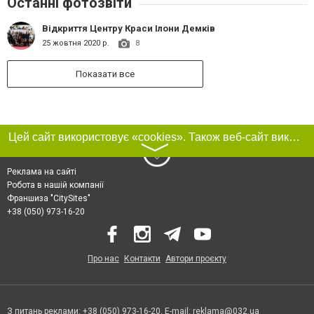
Останні фотозвіти
Відкриття Центру Краси Ілони Демків
25 жовтня 2020 р.
8
Показати все
Цей сайт використовує «cookies». Також веб-сайт використовує інтернет-сервіс для збору технічних даних стосовно відвідувачів з метою отримання маркетингової та статистичної інформації. Умови обробки даних відвідувачів сайту див.
〉
Реклама на сайті
Робота в нашій компанії
Франшиза "CitySites"
+38 (050) 973-16-20
Про нас
Контакти
Автори проєкту
З питань реклами: +38 (050) 973-16-20. E-mail:
reklama@032.ua