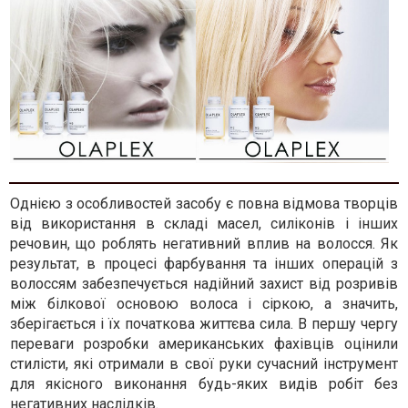
Однією з особливостей засобу є повна відмова творців
від використання в складі масел, силіконів і інших
речовин, що роблять негативний вплив на волосся. Як
результат, в процесі фарбування та інших операцій з
волоссям забезпечується надійний захист від розривів
між білкової основою волоса і сіркою, а значить,
зберігається і їх початкова життєва сила. В першу чергу
переваги розробки американських фахівців оцінили
стилісти, які отримали в свої руки сучасний інструмент
для якісного виконання будь-яких видів робіт без
негативних наслідків.