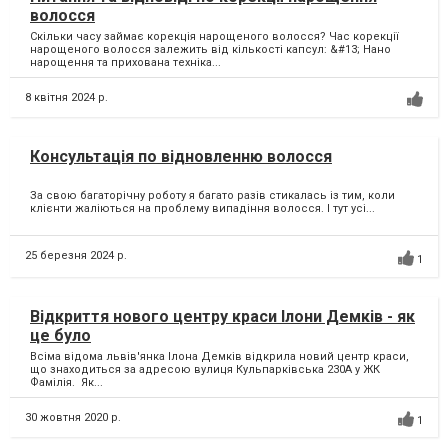
волосся
Скільки часу займає корекція нарощеного волосся? Час корекції
нарощеного волосся залежить від кількості капсул: &#13; Нано
нарощення та прихована техніка...
8 квітня 2024 р.
Консультація по відновленню волосся
За свою багаторічну роботу я багато разів стикалась із тим, коли
клієнти жаліються на проблему випадіння волосся. І тут усі...
25 березня 2024 р.
1
Відкриття нового центру краси Ілони Демків - як
це було
Всіма відома львів'янка Ілона Демків відкрила новий центр краси,
що знаходиться за адресою вулиця Кульпарківська 230А у ЖК
Фамілія. Як...
30 жовтня 2020 р.
1