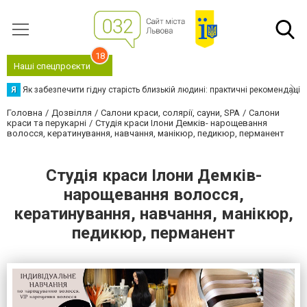
18
Наші спецпроєкти
Я
Як забезпечити гідну старість близькій людині: практичні рекомендації
Головна
Дозвілля
Салони краси, солярії, сауни, SPA
Салони
краси та перукарні
Студія краси Ілони Демків- нарощевання
волосся, кератинування, навчання, манікюр, педикюр, перманент
Студія краси Ілони Демків-
нарощевання волосся,
кератинування, навчання, манікюр,
педикюр, перманент