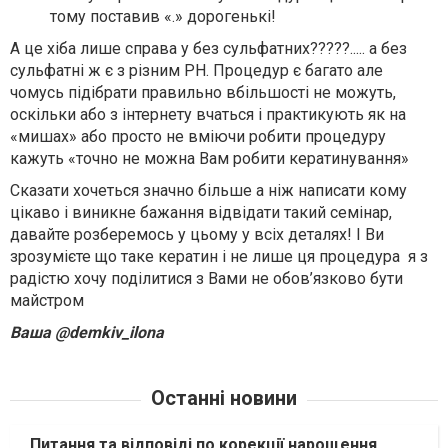
тому поставив «.» дорогенькі!
А це хіба лише справа у без сульфатних?????..... а без
сульфатні ж є з різним PH. Процедур є багато але
чомусь підібрати правильно вбільшості не можуть,
оскільки або з інтернету вчаться і практикують як на
«мишах» або просто не вміючи робити процедуру
кажуть «точно не можна Вам робити кератинування»
Сказати хочеться значно більше а ніж написати кому
цікаво і виникне бажання відвідати такий семінар,
давайте розберемось у цьому у всіх деталях! І Ви
зрозумієте що таке кератин і не лише ця процедура я з
радістю хочу поділитися з Вами не обов’язково бути
майстром
Ваша @demkiv_ilona
Останні новини
Питання та відповіді по корекції нарощення