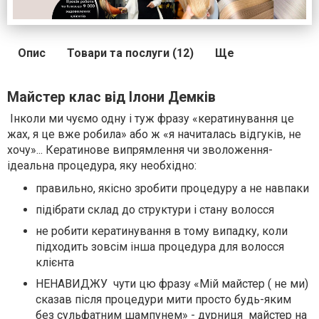
Опис
Товари та послуги (12)
Ще
Майстер клас від Ілони Демків
Інколи ми чуємо одну і туж фразу «кератинування це
жах, я це вже робила» або ж «я начиталась відгуків, не
хочу»... Кератинове випрямлення чи зволоження-
ідеальна процедура, яку необхідно:
правильно, якісно зробити процедуру а не навпаки
підібрати склад до структури і стану волосся
не робити кератинування в тому випадку, коли
підходить зовсім інша процедура для волосся
клієнта
НЕНАВИДЖУ чути цю фразу «Мій майстер ( не ми)
сказав після процедури мити просто будь-яким
без сульфатним шампунем» - дурниця майстер на