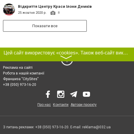
Відкриття Центру Краси Ілони Демків
25 жовтня 2020 р.
8
Показати все
Цей сайт використовує «cookies». Також веб-сайт використовує інтернет-сервіс для збору технічних даних стосовно відвідувачів з метою отримання маркетингової та статистичної інформації. Умови обробки даних відвідувачів сайту див.
〉
Реклама на сайті
Робота в нашій компанії
Франшиза "CitySites"
+38 (050) 973-16-20
Про нас
Контакти
Автори проєкту
З питань реклами: +38 (050) 973-16-20. E-mail:
reklama@032.ua