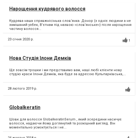
Нарощення кудрявого волосся
Кудрява наша справжнісінька слов‘янка. Донор (з одніє людини а не
замішаний узбек, В’єтнам під назвою «слов’янське») після нарощення
частину волосся...
23 січня 2020 р.
1
Нова Студія Ілони Демків
Ще зовсім трошки і ми представимо вам, наші любі клієнти нову
студію краси Ілони Демків, яка буде за адресою Кульпарківська,...
28 лютого 2019 р.
Globalkeratin
Шовк для волосся GlobalkeratinSerum , який зсередини насичує
волосся, надаючи йому доглянутий та розкішний вигляд. Він
моментально усмоктується і не...
24 жовтня 2018 р.