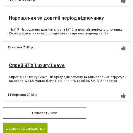
Нарощення за довгий період відпочинку
&#13; Нарощення для Наталі, з, з&#13; а довгий період відпочинку
Колись клієнтка була блондинкою та ще нею нарощувала у...
12 квітня 2018 р.
Спрей BTX Luxury Leave
Спрей BTX Luxury Leave - in Spray для захисту та відновлення структури
волосся. &#13; Надає блиск, яскравість та об'єм&#13; Зволожує...
14 березня 2018 р.
Показати все
Це моє підприємство